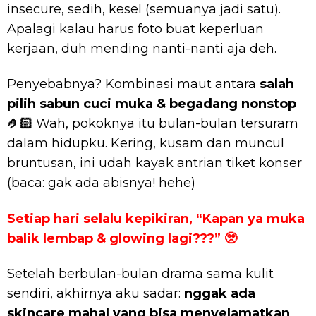
insecure, sedih, kesel (semuanya jadi satu).
Apalagi kalau harus foto buat keperluan
kerjaan, duh mending nanti-nanti aja deh.
Penyebabnya? Kombinasi maut antara
salah
pilih sabun cuci muka & begadang nonstop
🤌🏻
Wah, pokoknya itu bulan-bulan tersuram
dalam hidupku. Kering, kusam dan muncul
bruntusan, ini udah kayak antrian tiket konser
(baca: gak ada abisnya! hehe)
Setiap hari selalu kepikiran, “Kapan ya muka
balik lembap & glowing lagi???” 🥺
Setelah berbulan-bulan drama sama kulit
sendiri, akhirnya aku sadar:
nggak ada
skincare mahal yang bisa menyelamatkan