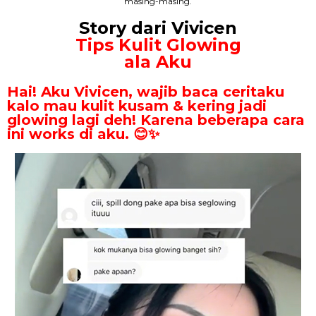
masing-masing.
Story dari Vivicen
Tips Kulit Glowing
ala Aku
Hai! Aku Vivicen, wajib baca ceritaku
kalo mau kulit kusam & kering jadi
glowing lagi deh! Karena beberapa cara
ini works di aku. 😊✨