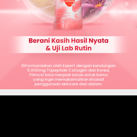
Diformulasikan oleh Expert dengan kandungan
5.000mg Tripeptide Collagen dari Korea,
Flimcol bisa menjadi solusi untuk kamu
yang ingin memaksimalkan khasiat
penggunaan skincare dari dalam.