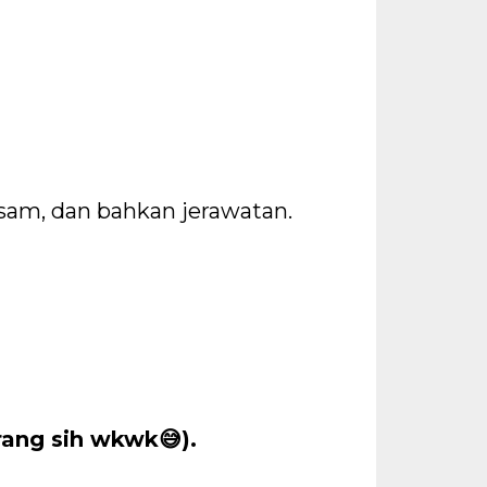
usam, dan bahkan jerawatan.
rang sih wkwk😅).