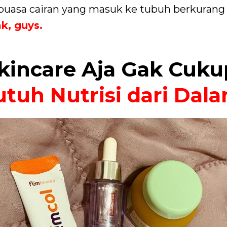
 puasa cairan yang masuk ke tubuh berkurang 
k, guys.
kincare Aja Gak Cuku
utuh Nutrisi dari Dal