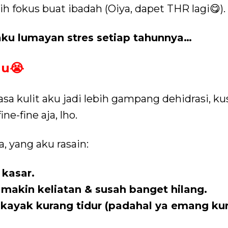
ih fokus buat ibadah (Oiya, dapet THR lagi😋).
aku lumayan stres setiap tahunnya…
au😭
asa kulit aku jadi lebih gampang dehidrasi, k
ne-fine aja, lho.
, yang aku rasain:
 kasar.
makin keliatan & susah banget hilang.
kayak kurang tidur (padahal ya emang ku