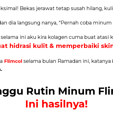
simal! Bekas jerawat tetap susah hilang, kul
 dan dia langsung nanya, “Pernah coba minum
elama ini aku kira kolagen cuma buat atasi k
t hidrasi kulit & memperbaiki skin
ba
selama bulan Ramadan ini, katanya
Flimcol
.
nggu Rutin Minum Fli
Ini hasilnya!