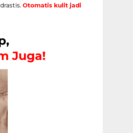
drastis.
Otomatis kulit jadi
p,
am Juga!